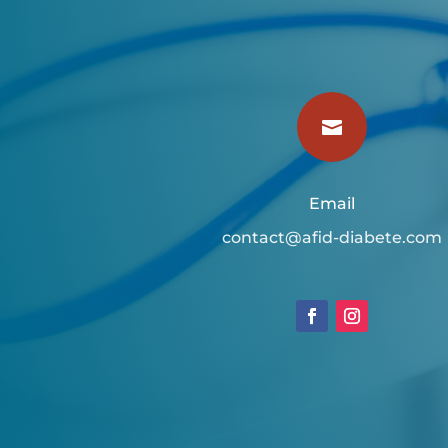

Email
contact@afid-diabete.com