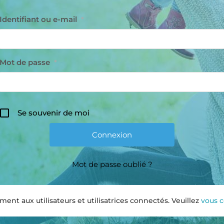
Identifiant ou e-mail
*
Mot de passe
*
Se souvenir de moi
Mot de passe oublié ?
nt aux utilisateurs et utilisatrices connectés. Veuillez
vous 