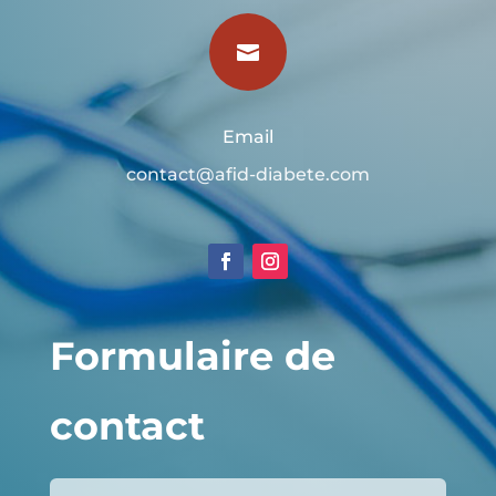

Email
contact@afid-diabete.com
Formulaire de
contact