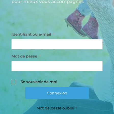
pour mieux vous accompagner.
Identifiant ou e-mail
*
Mot de passe
*
Se souvenir de moi
Mot de passe oublié ?