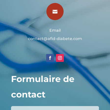

Email
contact@afid-diabete.com
Formulaire de
contact