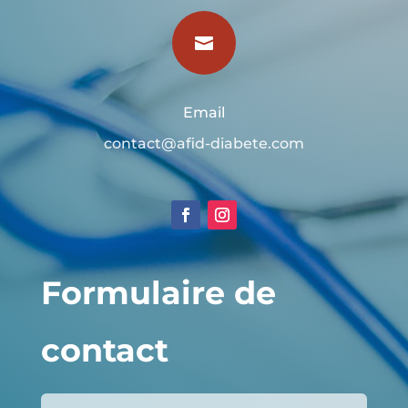

Email
contact@afid-diabete.com
Formulaire de
contact