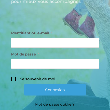
pour mieux vous accompagner.
Identifiant ou e-mail
*
Mot de passe
*
Se souvenir de moi
Mot de passe oublié ?