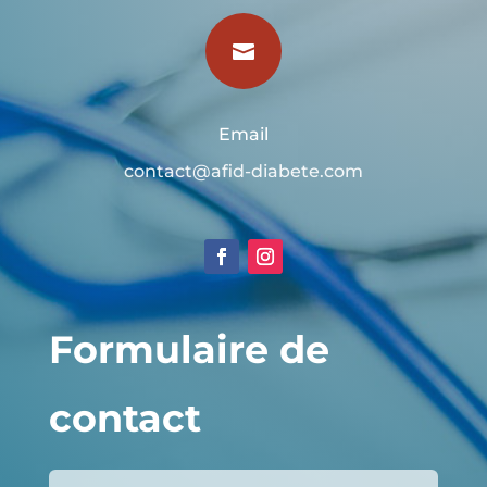

Email
contact@afid-diabete.com
Formulaire de
contact