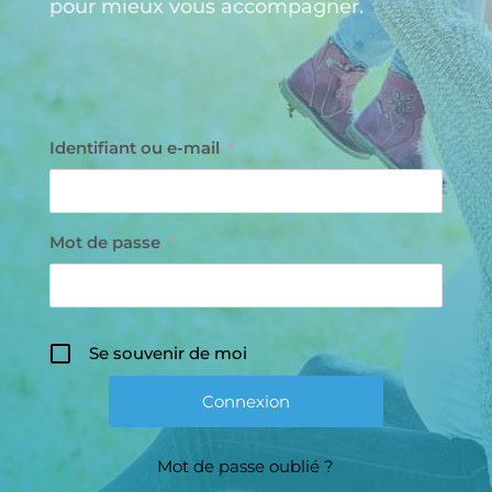
pour mieux vous accompagner.
Identifiant ou e-mail
*
Mot de passe
*
Se souvenir de moi
Mot de passe oublié ?