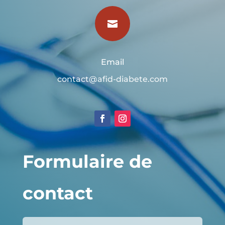

Email
contact@afid-diabete.com
Formulaire de
contact