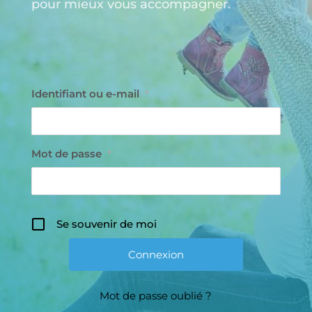
pour mieux vous accompagner.
Identifiant ou e-mail
*
Mot de passe
*
Se souvenir de moi
Mot de passe oublié ?