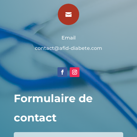

Email
contact@afid-diabete.com
Formulaire de
contact