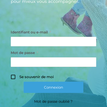
pour mieux vous accompagner.
Identifiant ou e-mail
*
Mot de passe
*
Se souvenir de moi
Mot de passe oublié ?