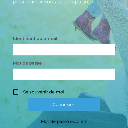
pour mieux vous accompagner.
Identifiant ou e-mail
*
Mot de passe
*
Se souvenir de moi
Mot de passe oublié ?