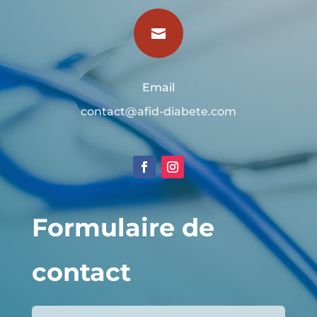

Email
contact@afid-diabete.com
Formulaire de
contact