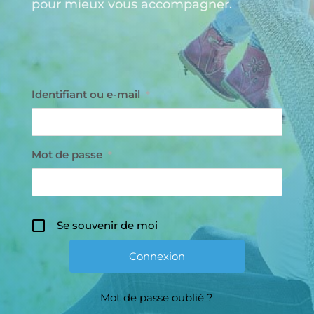
pour mieux vous accompagner.
Identifiant ou e-mail
*
Mot de passe
*
Se souvenir de moi
Mot de passe oublié ?