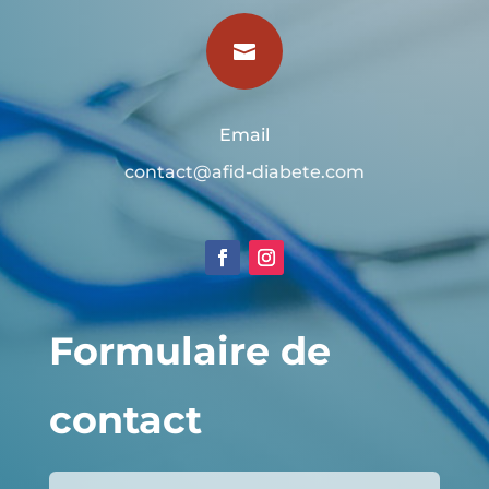

Email
contact@afid-diabete.com
Formulaire de
contact