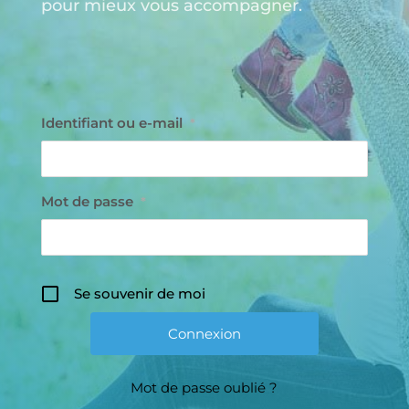
pour mieux vous accompagner.
Identifiant ou e-mail
*
Mot de passe
*
Se souvenir de moi
Mot de passe oublié ?