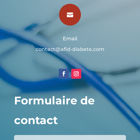

Email
contact@afid-diabete.com
Formulaire de
contact