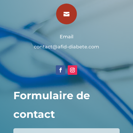

Email
contact@afid-diabete.com
Formulaire de
contact