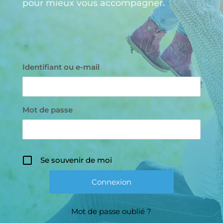
pour mieux vous accompagner.
Identifiant ou e-mail
*
Mot de passe
*
Se souvenir de moi
Mot de passe oublié ?