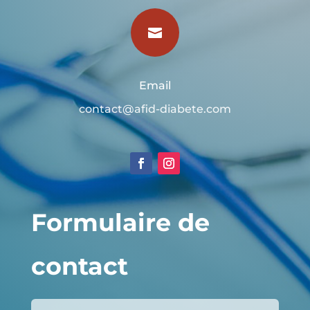

Email
contact@afid-diabete.com
Formulaire de
contact