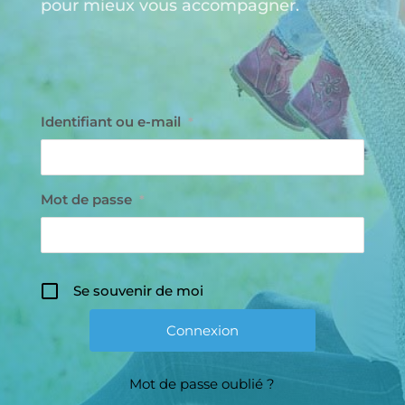
pour mieux vous accompagner.
Identifiant ou e-mail
*
Mot de passe
*
Se souvenir de moi
Mot de passe oublié ?