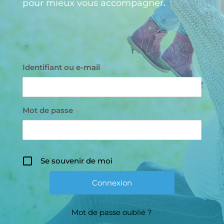
pour mieux vous accompagner.
Identifiant ou e-mail
*
Mot de passe
*
Se souvenir de moi
Mot de passe oublié ?