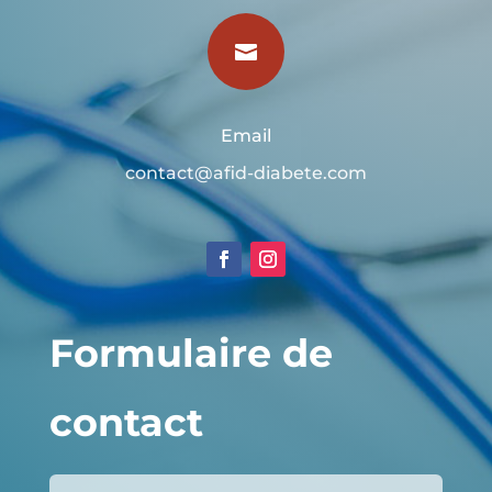

Email
contact@afid-diabete.com
Formulaire de
contact