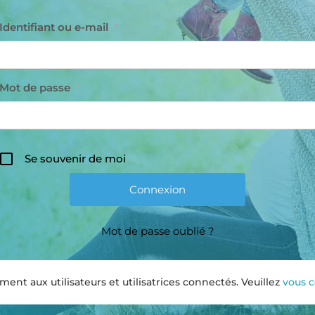
Identifiant ou e-mail
*
Mot de passe
*
Se souvenir de moi
Mot de passe oublié ?
nt aux utilisateurs et utilisatrices connectés. Veuillez
vous 