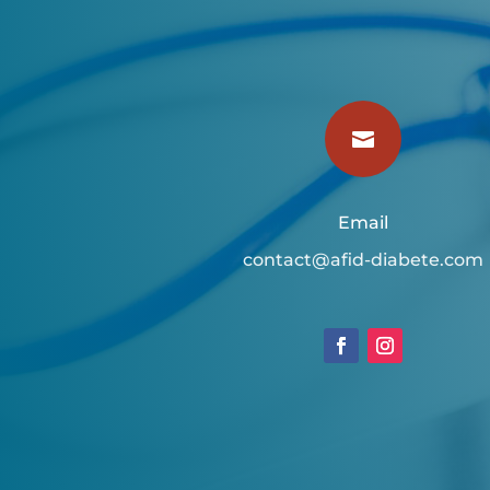

Email
contact@afid-diabete.com