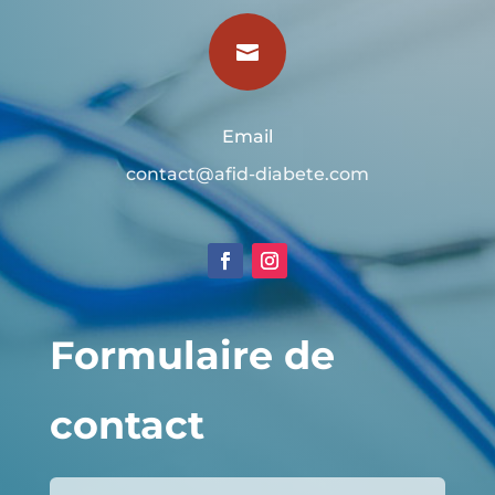

Email
contact@afid-diabete.com
Formulaire de
contact