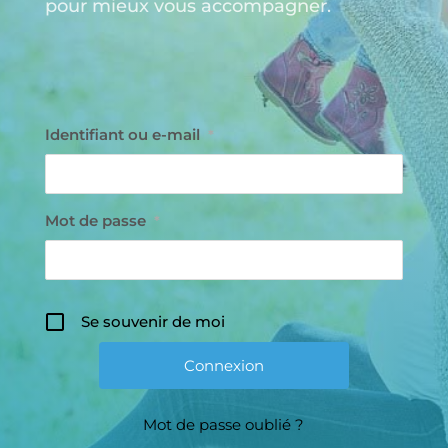
pour mieux vous accompagner.
Identifiant ou e-mail
*
Mot de passe
*
Se souvenir de moi
Mot de passe oublié ?