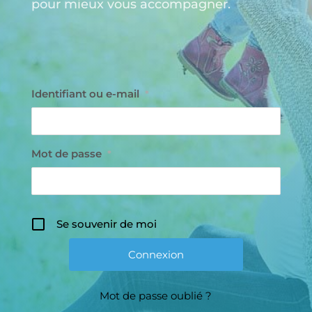
pour mieux vous accompagner.
Identifiant ou e-mail
*
Mot de passe
*
Se souvenir de moi
Mot de passe oublié ?