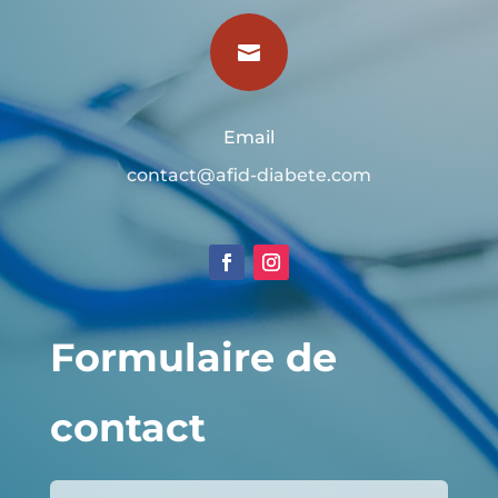

Email
contact@afid-diabete.com
Formulaire de
contact