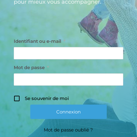
pour mieux vous accompagner.
Identifiant ou e-mail
*
Mot de passe
*
Se souvenir de moi
Mot de passe oublié ?