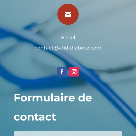

Email
contact@afid-diabete.com
Formulaire de
contact