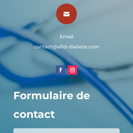

Email
contact@afid-diabete.com
Formulaire de
contact