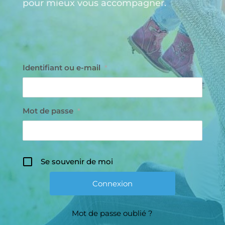
pour mieux vous accompagner.
Identifiant ou e-mail
*
Mot de passe
*
Se souvenir de moi
Mot de passe oublié ?