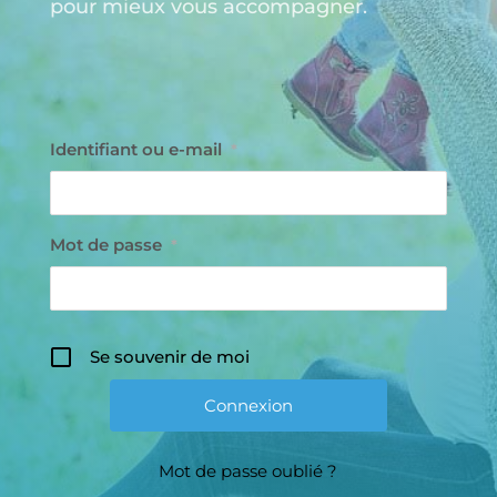
pour mieux vous accompagner.
Identifiant ou e-mail
*
Mot de passe
*
Se souvenir de moi
Mot de passe oublié ?