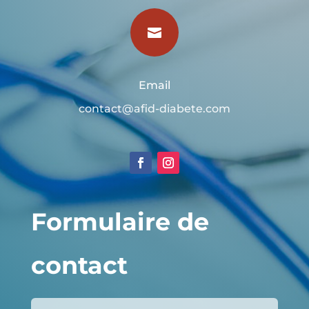

Email
contact@afid-diabete.com
Formulaire de
contact