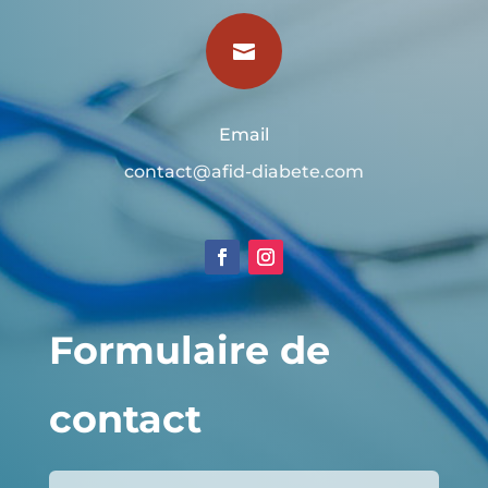

Email
contact@afid-diabete.com
Formulaire de
contact