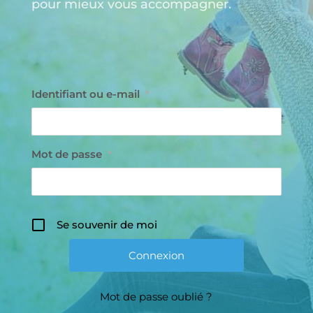
pour mieux vous accompagner.
Identifiant ou e-mail
*
Mot de passe
*
Se souvenir de moi
Mot de passe oublié ?