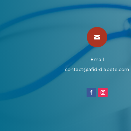

Email
contact@afid-diabete.com