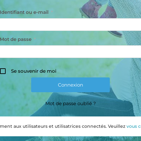
Identifiant ou e-mail
*
Mot de passe
*
Se souvenir de moi
Mot de passe oublié ?
nt aux utilisateurs et utilisatrices connectés. Veuillez
vous 