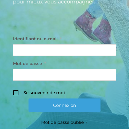
pour mieux vous accompagner.
Identifiant ou e-mail
*
Mot de passe
*
Se souvenir de moi
Mot de passe oublié ?