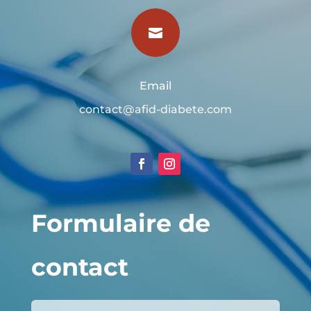

Email
contact@afid-diabete.com
Formulaire de
contact