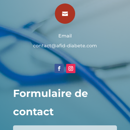

Email
contact@afid-diabete.com
Formulaire de
contact