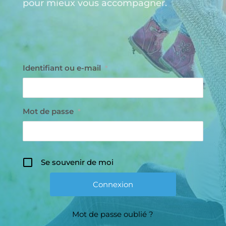
pour mieux vous accompagner.
Identifiant ou e-mail
*
Mot de passe
*
Se souvenir de moi
Mot de passe oublié ?