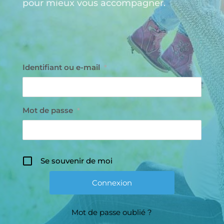
pour mieux vous accompagner.
Identifiant ou e-mail
*
Mot de passe
*
Se souvenir de moi
Mot de passe oublié ?