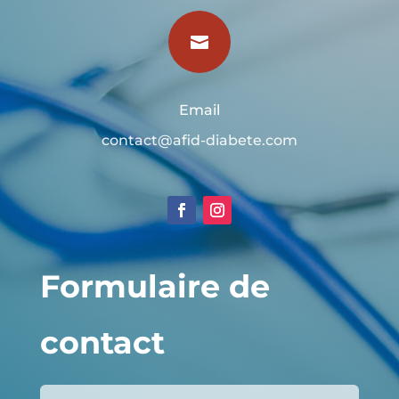

Email
contact@afid-diabete.com
Formulaire de
contact