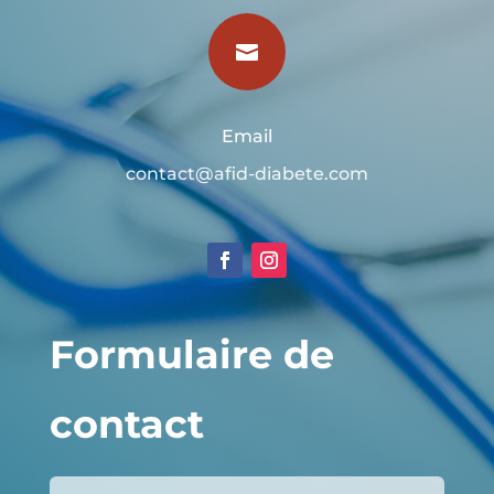

Email
contact@afid-diabete.com
Formulaire de
contact