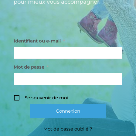
pour mieux vous accompagner.
Identifiant ou e-mail
*
Mot de passe
*
Se souvenir de moi
Mot de passe oublié ?