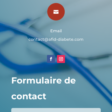

Email
contact@afid-diabete.com
Formulaire de
contact