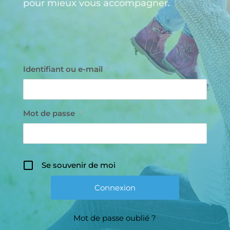
pour mieux vous accompagner.
Identifiant ou e-mail
*
Mot de passe
*
Se souvenir de moi
Mot de passe oublié ?