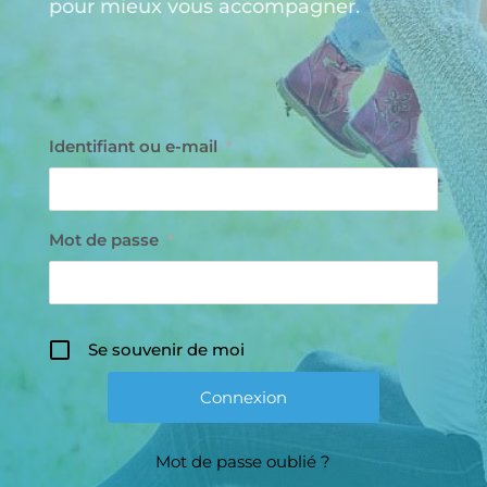
pour mieux vous accompagner.
Identifiant ou e-mail
*
Mot de passe
*
Se souvenir de moi
Mot de passe oublié ?