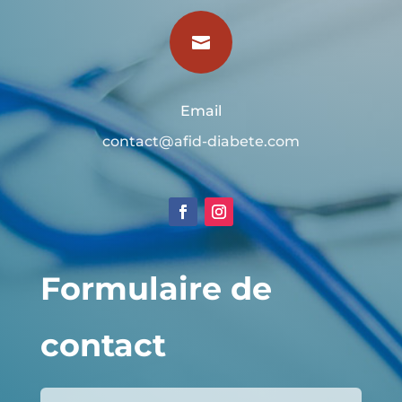

Email
contact@afid-diabete.com
Formulaire de
contact