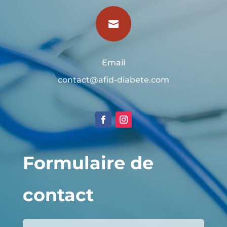

Email
contact@afid-diabete.com
Formulaire de
contact