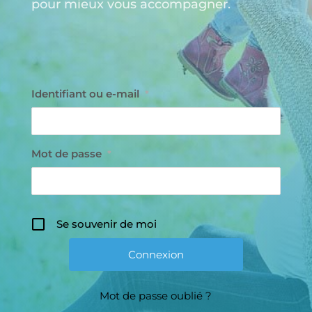
pour mieux vous accompagner.
Identifiant ou e-mail
*
Mot de passe
*
Se souvenir de moi
Mot de passe oublié ?