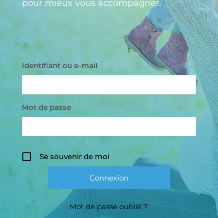
pour mieux vous accompagner.
Identifiant ou e-mail
*
Mot de passe
*
Se souvenir de moi
Mot de passe oublié ?