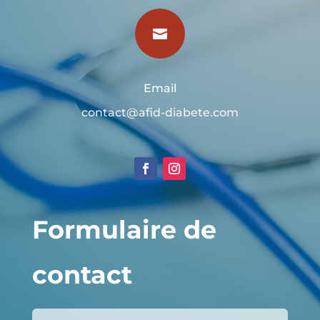

Email
contact@afid-diabete.com
Formulaire de
contact