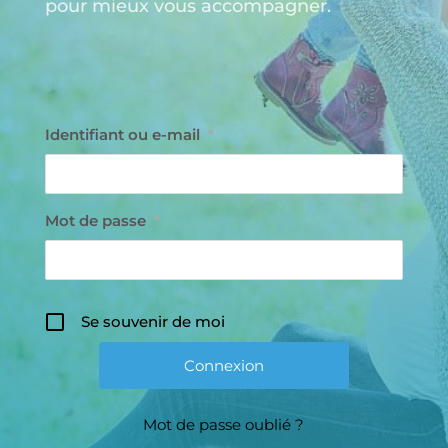
pour mieux vous accompagner.
Identifiant ou e-mail
*
Mot de passe
*
Se souvenir de moi
Mot de passe oublié ?