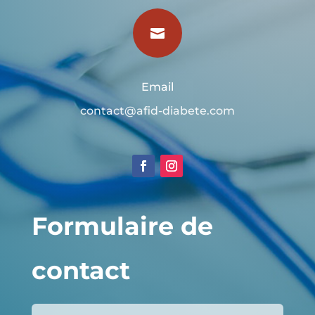

Email
contact@afid-diabete.com
Formulaire de
contact