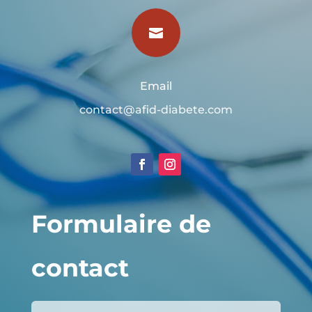

Email
contact@afid-diabete.com
Formulaire de
contact