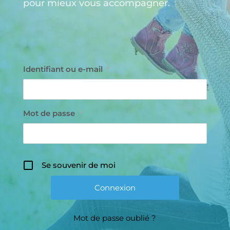
pour mieux vous accompagner.
Identifiant ou e-mail
*
Mot de passe
*
Se souvenir de moi
Mot de passe oublié ?