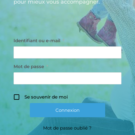
pour mieux vous accompagner.
Identifiant ou e-mail
*
Mot de passe
*
Se souvenir de moi
Mot de passe oublié ?