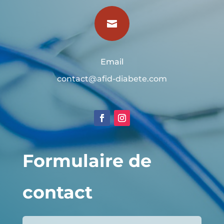

Email
contact@afid-diabete.com
Formulaire de
contact