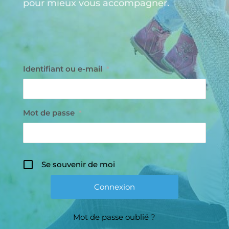
pour mieux vous accompagner.
Identifiant ou e-mail
*
Mot de passe
*
Se souvenir de moi
Mot de passe oublié ?