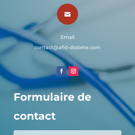

Email
contact@afid-diabete.com
Formulaire de
contact