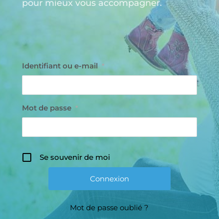
pour mieux vous accompagner.
Identifiant ou e-mail
*
Mot de passe
*
Se souvenir de moi
Mot de passe oublié ?