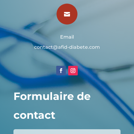

Email
contact@afid-diabete.com
Formulaire de
contact